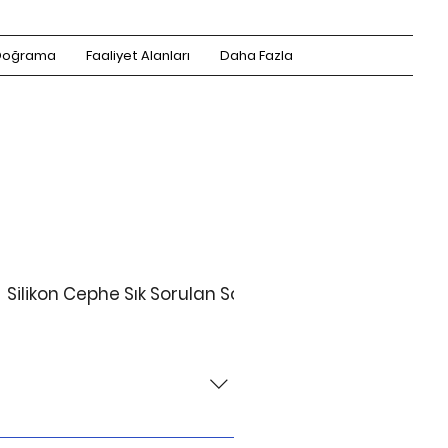
Doğrama
Faaliyet Alanları
Daha Fazla
Silikon Cephe Sık Sorulan Sorular
Seramik Ceph
luşturan tüm alana denir. Dış