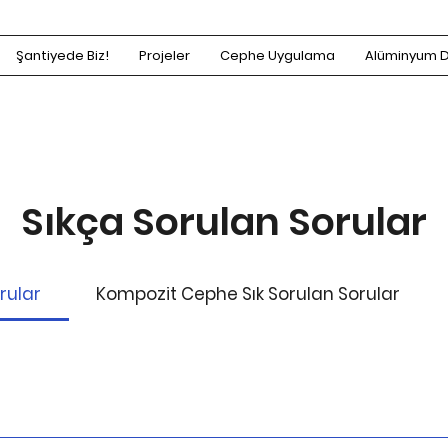
Şantiyede Biz!
Projeler
Cephe Uygulama
Alüminyum 
Sıkça Sorulan Sorular
rular
Kompozit Cephe Sık Sorulan Sorular
üzeyinin yatay ve dikey boyutlarının toplam m² sini o