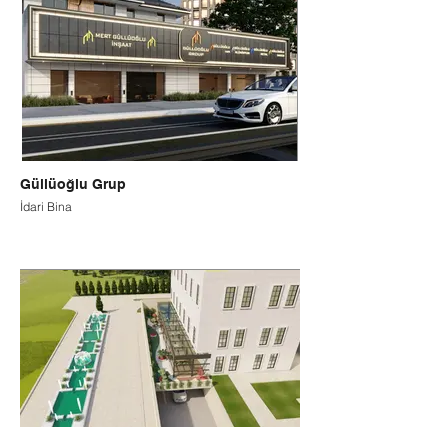
Güllüoğlu Grup
İdari Bina