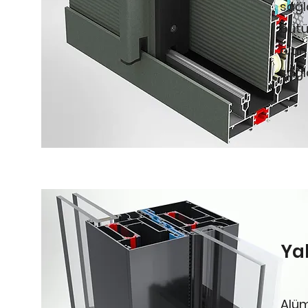
sağl
bütü
olan
sağl
Ya
Alüm