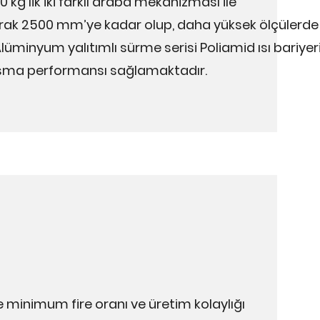
g’lik iki farklı araba mekanizması ile
larak 2500 mm’ye kadar olup, daha yüksek ölçülerde
.Alüminyum yalıtımlı sürme
serisi Poliamid ısı bariyeri
lışma performansı sağlamaktadır.
 minimum fire oranı ve üretim kolaylığı