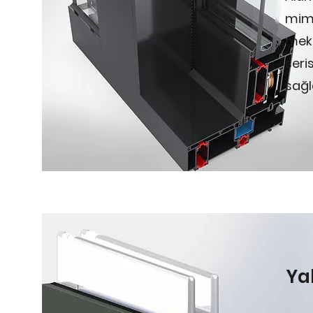
mima
meka
seri
sağ
Ya