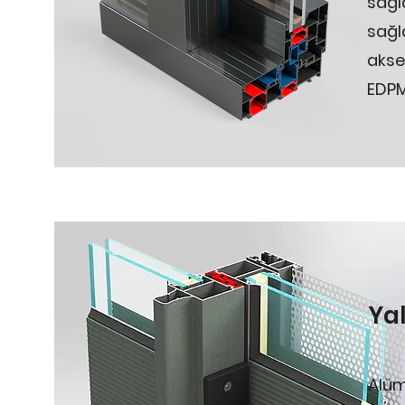
sağl
sağl
akse
EDPM
Ya
Alüm