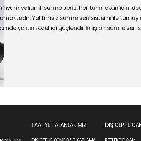
inyum yalıtımlı sürme serisi her tür mekan için i
amaktadır. Yalıtımsız sürme seri sistemi ile tümüyle 
sinde yalıtım özelliği güçlendirilmiş bir sürme seri s
FAALİYET ALANLARIMIZ
DIŞ CEPHE CA
I SİSTEMİ
DIŞ CEPHE KOMPOZİT KAPLAMA
REFLEKTİF CAM