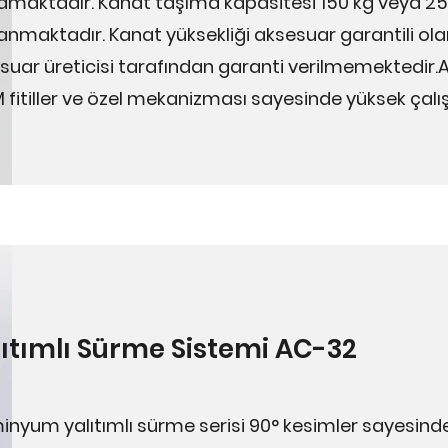
amaktadır. Kanat taşıma kapasitesi 150 kg veya 250 k
anmaktadır. Kanat yüksekliği aksesuar garantili o
suar üreticisi tarafından garanti verilmemektedir
 fitiller ve özel mekanizması sayesinde yüksek ça
lıtımlı Sürme Sistemi AC-32
inyum yalıtımlı sürme serisi 90° kesimler sayesinde