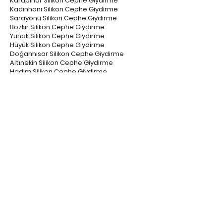
Karapınar Silikon Cephe Giydirme
Kadınhanı Silikon Cephe Giydirme
Sarayönü Silikon Cephe Giydirme
Bozkır Silikon Cephe Giydirme
Yunak Silikon Cephe Giydirme
Hüyük Silikon Cephe Giydirme
Doğanhisar Silikon Cephe Giydirme
Altınekin Silikon Cephe Giydirme
Hadim Silikon Cephe Giydirme
Çeltik Silikon Cephe Giydirme
Güneysınır Silikon Cephe Giydirme
Emirgazi Silikon Cephe Giydirme
Tuzlukçu Silikon Cephe Giydirme
Derebucak Silikon Cephe Giydirme
Akören Silikon Cephe Giydirme
Taşkent Silikon Cephe Giydirme
Ahırlı Silikon Cephe Giydirme
Derbent Silikon Cephe Giydirme
Halkapınar Silikon Cephe Giydirme
Yalıhüyük Silikon Cephe Giydirme
Konya Dış Cephe Kaplama Firmaları
Selçuklu Dış Cephe Kaplama Firmaları
Karatay Dış Cephe Kaplama Firmaları
Meram Dış Cephe Kaplama Firmaları
Ereğli Dış Cephe Kaplama Firmaları