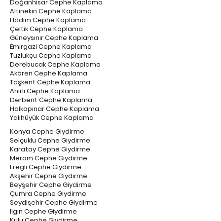
Doğanhisar Cephe Kaplama
Altınekin Cephe Kaplama
Hadim Cephe Kaplama
Çeltik Cephe Kaplama
Güneysınır Cephe Kaplama
Emirgazi Cephe Kaplama
Tuzlukçu Cephe Kaplama
Derebucak Cephe Kaplama
Akören Cephe Kaplama
Taşkent Cephe Kaplama
Ahırlı Cephe Kaplama
Derbent Cephe Kaplama
Halkapınar Cephe Kaplama
Yalıhüyük Cephe Kaplama
Konya Cephe Giydirme
Selçuklu Cephe Giydirme
Karatay Cephe Giydirme
Meram Cephe Giydirme
Ereğli Cephe Giydirme
Akşehir Cephe Giydirme
Beyşehir Cephe Giydirme
Çumra Cephe Giydirme
Seydişehir Cephe Giydirme
Ilgın Cephe Giydirme
Kulu Cephe Giydirme