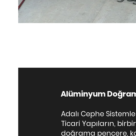
Alüminyum Doğram
Adalı Cephe Sistemleri
Ticari Yapıların, bir
doğrama pencere, ka