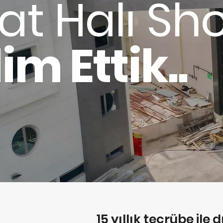
at Halı S
im Ettik..
15 yıllık tecrübe ile