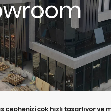
howroom
 dış cephenizi çok hızlı tasarlıyor ve