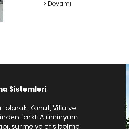
> Devamı
a Sistemleri
 olarak, Konut, Villa ve
birinden farklı Alüminyum
pı, sürme ve ofis bölme