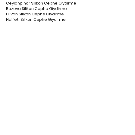
Ceylanpınar Silikon Cephe Giydirme
Bozova Silikon Cephe Giydirme
Hilvan Silikon Cephe Giydirme
Halfeti Silikon Cephe Giydirme
Şanlıurfa Dış Cephe Kaplama Firmaları
Haliliye Dış Cephe Kaplama Firmaları
Eyyübiye Dış Cephe Kaplama Firmaları
Siverek Dış Cephe Kaplama Firmaları
Karaköprü Dış Cephe Kaplama Firmaları
Viranşehir Dış Cephe Kaplama Firmaları
Akçakale Dış Cephe Kaplama Firmaları
Suruç Dış Cephe Kaplama Firmaları
Birecik Dış Cephe Kaplama Firmaları
Harran Dış Cephe Kaplama Firmaları
Ceylanpınar Dış Cephe Kaplama Firmaları
Bozova Dış Cephe Kaplama Firmaları
Hilvan Dış Cephe Kaplama Firmaları
Halfeti Dış Cephe Kaplama Firmaları
İLETİŞİM
+90 543 926 87 37