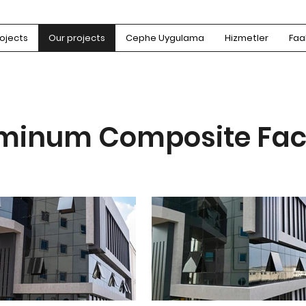
ojects
Our projects
Cephe Uygulama
Hizmetler
Faal
minum Composite Fa