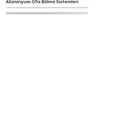
Alüminyum Ofis Bölme Sistemleri
Alüminyum ofis bölme sistemleri; uzun
ömürlü ürünler olup, birbirinden farklı
modelleri, boya veya eloksal renk
seçenekleri ve yüzey dokusu yapıları ile
proje sahiplerinin zevklerine hitap eden
alternatifler sunar.
Devamı....