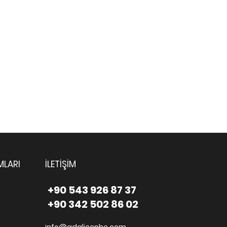
MLARI
İLETİŞİM
+90 543 926 87 37
+90 342 502 86 02