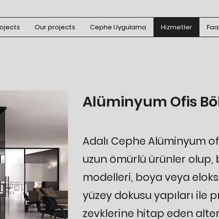
ojects
Our projects
Cephe Uygulama
Hizmetler
Faal
Alüminyum Ofis Bö
Adalı Cephe
Alüminyum ofi
uzun ömürlü ürünler olup, b
modelleri, boya veya eloks
yüzey dokusu yapıları ile p
zevklerine hitap eden alter