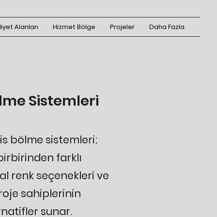
iyet Alanları
Hizmet Bölge
Projeler
Daha Fazla
lme Sistemleri
s bölme sistemleri;
irbirinden farklı
al renk seçenekleri ve
roje sahiplerinin
natifler sunar.