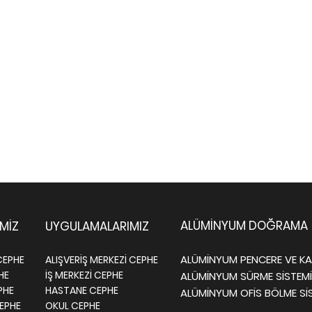
ALÜMİNYUM DOĞRAMA
İMİZ
UYGULAMALARIMIZ
ALÜMİNYUM PENCERE VE KAP
CEPHE
ALIŞVERİŞ MERKEZİ CEPHE
PHE
İŞ MERKEZİ CEPHE
ALÜMİNYUM SÜRME SİSTEMİ
PHE
HASTANE CEPHE
ALÜMİNYUM OFİS BÖLME Sİ
EPHE
OKUL CEPHE