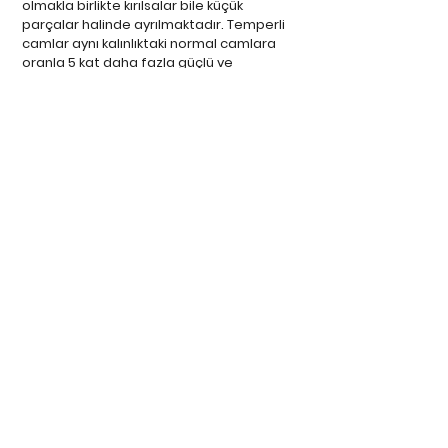
olmakla birlikte kırılsalar bile küçük
parçalar halinde ayrılmaktadır. Temperli
camlar aynı kalınlıktaki normal camlara
oranla 5 kat daha fazla güçlü ve
dirençlidir.
Temperli camlar
300 santigrat
derece ısı şoklarına dayanıklıdır.
İLETİŞİM
+90 543 926 87 37
+90 342 502 86 02
info@adalicephe.com
Adres: İbrahimli 35003 Caddesi, No:09
İdo Yüksel Plaza Kat:1 Daire:10
Şehitkamil/GAZİANTEP