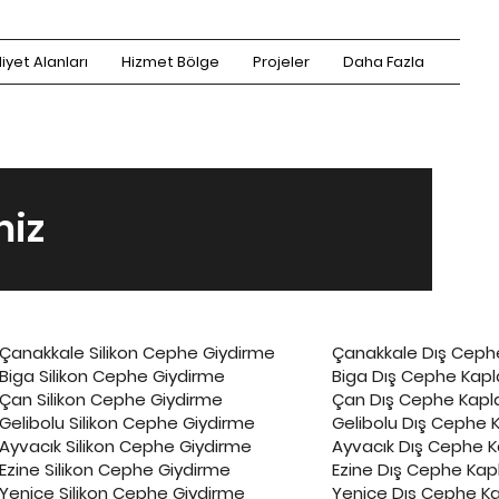
iyet Alanları
Hizmet Bölge
Projeler
Daha Fazla
miz
Çanakkale Silikon Cephe Giydirme
Çanakkale Dış Cephe
Biga Silikon Cephe Giydirme
Biga Dış Cephe Kapl
Çan Silikon Cephe Giydirme
Çan Dış Cephe Kapl
Gelibolu Silikon Cephe Giydirme
Gelibolu Dış Cephe 
Ayvacık Silikon Cephe Giydirme
Ayvacık Dış Cephe K
Ezine Silikon Cephe Giydirme
Ezine Dış Cephe Kap
Yenice Silikon Cephe Giydirme
Yenice Dış Cephe Ka