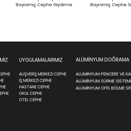
Bayramiç Cephe Giydirme
Bayramiç Cephe Si
ALÜMİNYUM DOĞRAMA
İMİZ
UYGULAMALARIMIZ
ALÜMİNYUM PENCERE VE KAP
CEPHE
ALIŞVERİŞ MERKEZİ CEPHE
PHE
İŞ MERKEZİ CEPHE
ALÜMİNYUM SÜRME SİSTEMİ
PHE
HASTANE CEPHE
ALÜMİNYUM OFİS BÖLME Sİ
EPHE
OKUL CEPHE
OTEL CEPHE