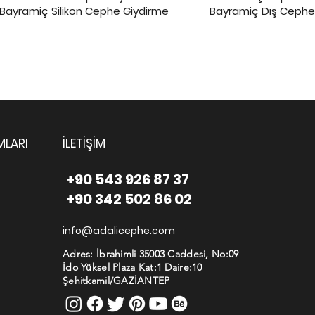
Bayramiç Silikon Cephe Giydirme
Bayramiç Dış Cephe
MLARI
İLETİŞİM
+90 543 926 87 37
+90 342 502 86 02
info@adalicephe.com
Adres: İbrahimli 35003 Caddesi, No:09
İdo Yüksel Plaza Kat:1 Daire:10
Şehitkamil/GAZİANTEP