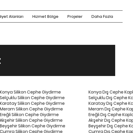
iyet Alanları
Hizmet Bölge
Projeler
Daha Fazla
z
Konya Silikon Cephe Giydirme
Konya Dış Cephe Kap
Selçuklu Silikon Cephe Giydirme
Selçuklu Dış Cephe K
Karatay Silikon Cephe Giydirme
Karatay Dış Cephe K
Meram Silikon Cephe Giydirme
Meram Dış Cephe Kap
Ereğli Silikon Cephe Giydirme
Ereğli Dış Cephe Kap
Akşehir Silikon Cephe Giydirme
Akşehir Dış Cephe Ka
Beyşehir Silikon Cephe Giydirme
Beyşehir Dış Cephe K
Çumra Silikon Cephe Giydirme
Çumra Dış Cephe Kap