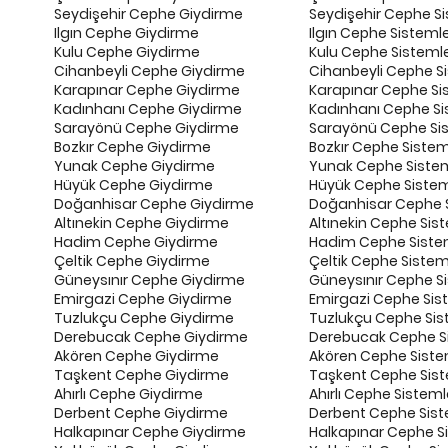
Seydişehir Cephe Giydirme
Seydişehir Cephe Si
Ilgın Cephe Giydirme
Ilgın Cephe Sistemle
Kulu Cephe Giydirme
Kulu Cephe Sistemle
Cihanbeyli Cephe Giydirme
Cihanbeyli Cephe Si
Karapınar Cephe Giydirme
Karapınar Cephe Si
Kadınhanı Cephe Giydirme
Kadınhanı Cephe Si
Sarayönü Cephe Giydirme
Sarayönü Cephe Sis
Bozkır Cephe Giydirme
Bozkır Cephe Sistem
Yunak Cephe Giydirme
Yunak Cephe Sistem
Hüyük Cephe Giydirme
Hüyük Cephe Sistem
Doğanhisar Cephe Giydirme
Doğanhisar Cephe S
Altınekin Cephe Giydirme
Altınekin Cephe Sist
Hadim Cephe Giydirme
Hadim Cephe Sistem
Çeltik Cephe Giydirme
Çeltik Cephe Sistem
Güneysınır Cephe Giydirme
Güneysınır Cephe Si
Emirgazi Cephe Giydirme
Emirgazi Cephe Sis
Tuzlukçu Cephe Giydirme
Tuzlukçu Cephe Sis
Derebucak Cephe Giydirme
Derebucak Cephe Si
Akören Cephe Giydirme
Akören Cephe Siste
Taşkent Cephe Giydirme
Taşkent Cephe Sist
Ahırlı Cephe Giydirme
Ahırlı Cephe Sisteml
Derbent Cephe Giydirme
Derbent Cephe Sist
Halkapınar Cephe Giydirme
Halkapınar Cephe Si