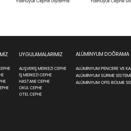
Yalıhüyük Cephe Giydirme
Yalıhüyük Cephe Sis
ALÜMİNYUM DOĞRAMA
İMİZ
UYGULAMALARIMIZ
ALÜMİNYUM PENCERE VE KAP
CEPHE
ALIŞVERİŞ MERKEZİ CEPHE
PHE
İŞ MERKEZİ CEPHE
ALÜMİNYUM SÜRME SİSTEMİ
PHE
HASTANE CEPHE
ALÜMİNYUM OFİS BÖLME Sİ
EPHE
OKUL CEPHE
OTEL CEPHE