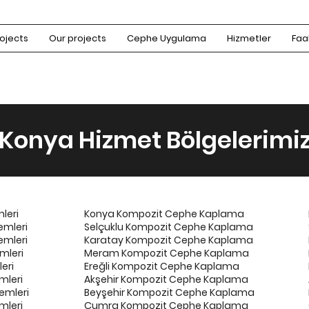
ojects
Our projects
Cephe Uygulama
Hizmetler
Faal
Konya Hizmet Bölgelerimi
leri
Konya Kompozit Cephe Kaplama
emleri
Selçuklu Kompozit Cephe Kaplama
emleri
Karatay Kompozit Cephe Kaplama
mleri
Meram Kompozit Cephe Kaplama
eri
Ereğli Kompozit Cephe Kaplama
mleri
Akşehir Kompozit Cephe Kaplama
emleri
Beyşehir Kompozit Cephe Kaplama
mleri
Çumra Kompozit Cephe Kaplama