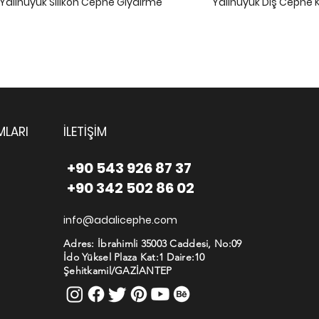
Yalıhüyük Silikon Cephe Giydirme
Yalıhüyük Dış Cephe 
MLARI
İLETİŞİM
+90 543 926 87 37
+90 342 502 86 02
info@adalicephe.com
Adres: İbrahimli 35003 Caddesi, No:09
İdo Yüksel Plaza Kat:1 Daire:10
Şehitkamil/GAZİANTEP