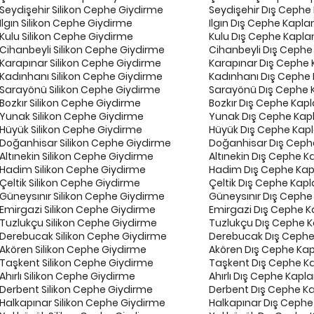
Seydişehir Silikon Cephe Giydirme
Seydişehir Dış Cephe
Ilgın Silikon Cephe Giydirme
Ilgın Dış Cephe Kapla
Kulu Silikon Cephe Giydirme
Kulu Dış Cephe Kapla
Cihanbeyli Silikon Cephe Giydirme
Cihanbeyli Dış Cephe
Karapınar Silikon Cephe Giydirme
Karapınar Dış Cephe 
Kadınhanı Silikon Cephe Giydirme
Kadınhanı Dış Cephe 
Sarayönü Silikon Cephe Giydirme
Sarayönü Dış Cephe 
Bozkır Silikon Cephe Giydirme
Bozkır Dış Cephe Kap
Yunak Silikon Cephe Giydirme
Yunak Dış Cephe Kap
Hüyük Silikon Cephe Giydirme
Hüyük Dış Cephe Kap
Doğanhisar Silikon Cephe Giydirme
Doğanhisar Dış Ceph
Altınekin Silikon Cephe Giydirme
Altınekin Dış Cephe K
Hadim Silikon Cephe Giydirme
Hadim Dış Cephe Kap
Çeltik Silikon Cephe Giydirme
Çeltik Dış Cephe Kap
Güneysınır Silikon Cephe Giydirme
Güneysınır Dış Cephe
Emirgazi Silikon Cephe Giydirme
Emirgazi Dış Cephe K
Tuzlukçu Silikon Cephe Giydirme
Tuzlukçu Dış Cephe K
Derebucak Silikon Cephe Giydirme
Derebucak Dış Cephe
Akören Silikon Cephe Giydirme
Akören Dış Cephe Kap
Taşkent Silikon Cephe Giydirme
Taşkent Dış Cephe K
Ahırlı Silikon Cephe Giydirme
Ahırlı Dış Cephe Kapl
Derbent Silikon Cephe Giydirme
Derbent Dış Cephe K
Halkapınar Silikon Cephe Giydirme
Halkapınar Dış Cephe